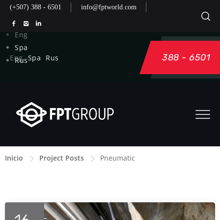
(+507) 388 - 6501
info@fptworld.com
Eng
Spa
388 - 6501
Eng
Spa
Rus
Rus
Inicio
Project Posts
Pneumatic